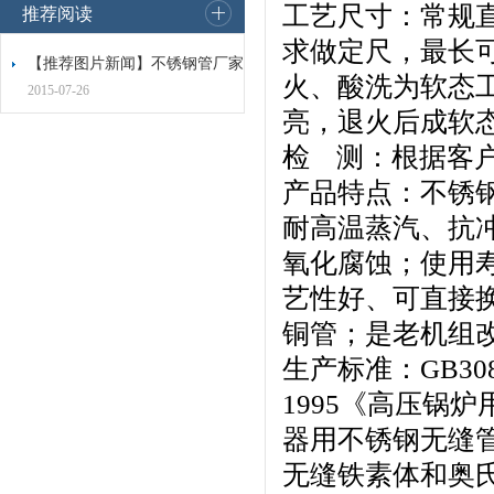
工艺尺寸：常规直径
推荐阅读
求做定尺，最长可
【推荐图片新闻】不锈钢管厂家
火、酸洗为软态
2015-07-26
亮，退火后成软
检 测：根据客
产品特点：不锈
耐高温蒸汽、抗
氧化腐蚀；使用
艺性好、可直接
铜管；是老机组
生产标准：GB30
1995《高压锅炉
器用不锈钢无缝管
无缝铁素体和奥