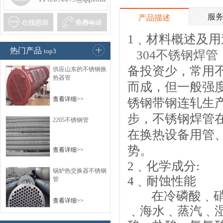
服
产品描述
1﹑材料概述及用
热门产品
top3
304不锈钢焊管
备投资少，常用
供应山东的不锈钢换
热器管
而成，但一般强
查看详细>>
锈钢带钢连轧生
步，不锈钢焊管
2205不锈钢管
在换热设备用管
势。
查看详细>>
2
﹑化学成分:
锅炉热交换器不锈钢
4
﹑耐蚀性能
管
在冷磷酸﹑
查看详细>>
﹑海水﹑蒸汽﹑