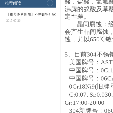
酸﹑盐酸﹑氢氟
推荐阅读
沸腾的蚁酸及草
【推荐图片新闻】不锈钢管厂家
定性差。
2015-07-26
晶间腐蚀：
会产生晶间腐蚀
蚀，尤以
650
℃敏
5、目前304不
美国牌号：ASTM
中国牌号：0Cr1
中国牌号：06Cr1
0Cr18Ni9(
C:0.07, Si:0.030, 
Cr:17:00-20:00
304新牌号：06C