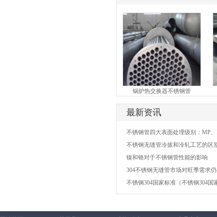
热器管
304不锈钢矩形管
锅炉热交换器不锈钢管
最新资讯
不锈钢管四大表面处理级别：MP、E
不锈钢无缝管冷拔和冷轧工艺的区
镍和铬对于不锈钢管性能的影响
304不锈钢无缝管市场对旺季需求
不锈钢304国家标准（不锈钢304